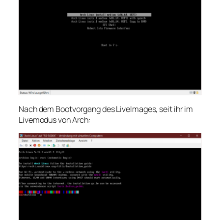
Nach dem Bootvorgang des LiveImages, seit ihr im
Livemodus von Arch: