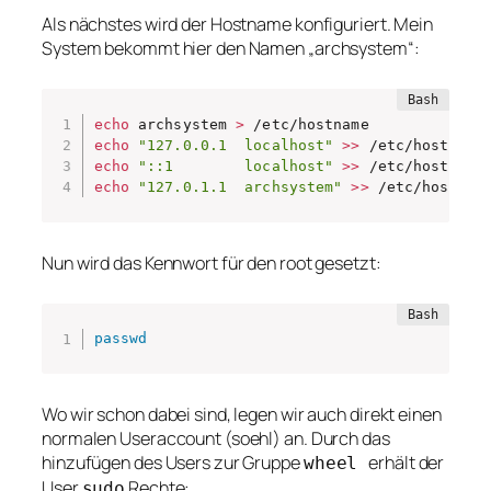
Als nächstes wird der Hostname konfiguriert. Mein
System bekommt hier den Namen „archsystem“:
echo
 archsystem 
>
echo
"127.0.0.1  localhost"
>>
echo
"::1        localhost"
>>
echo
"127.0.1.1  archsystem"
>>
 /etc/hosts
Nun wird das Kennwort für den root gesetzt:
passwd
Wo wir schon dabei sind, legen wir auch direkt einen
normalen Useraccount (soehl) an. Durch das
hinzufügen des Users zur Gruppe
erhält der
wheel
User
Rechte:
sudo