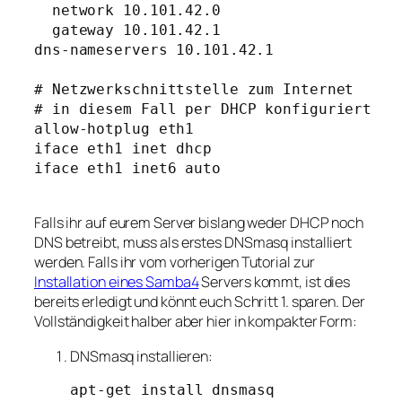
  network 10.101.42.0

  gateway 10.101.42.1

dns-nameservers 10.101.42.1

# Netzwerkschnittstelle zum Internet 

# in diesem Fall per DHCP konfiguriert

allow-hotplug eth1

iface eth1 inet dhcp

iface eth1 inet6 auto

Falls ihr auf eurem Server bislang weder DHCP noch
DNS betreibt, muss als erstes DNSmasq installiert
werden. Falls ihr vom vorherigen Tutorial zur
Installation eines Samba4
Servers kommt, ist dies
bereits erledigt und könnt euch Schritt 1. sparen. Der
Vollständigkeit halber aber hier in kompakter Form:
DNSmasq installieren:
apt-get install dnsmasq