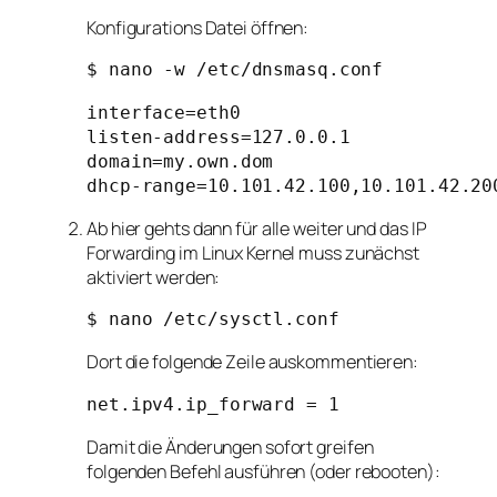
Konfigurations Datei öffnen:
$ nano -w /etc/dnsmasq.conf
interface=eth0

listen-address=127.0.0.1

domain=my.own.dom

dhcp-range=10.101.42.100,10.101.42.20
Ab hier gehts dann für alle weiter und das IP
Forwarding im Linux Kernel muss zunächst
aktiviert werden:
$ nano /etc/sysctl.conf
Dort die folgende Zeile auskommentieren:
net.ipv4.ip_forward = 1
Damit die Änderungen sofort greifen
folgenden Befehl ausführen (oder rebooten):