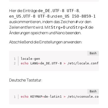
Hier die Einträge
,
de_DE.UTF-8 UTF-8
und
en_US.UTF-8 UTF-8
en_US ISO-8859-1
auskommentieren, indem das Zeichen
vor den
#
Zeilen entfernt wird. Mit
und
die
Strg+O
Strg+X
Änderungen speichern und Nano beenden.
Abschließend die Einstellungen anwenden:
echo
 LANG
=
de_DE.UTF-8 
>
 /etc/locale.conf
Deutsche Tastatur:
echo
 KEYMAP
=
de-latin1 
>
 /etc/vconsole.conf