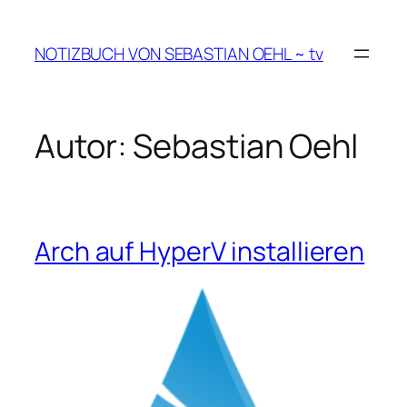
Zum
Inhalt
NOTIZBUCH VON SEBASTIAN OEHL ~ tv
springen
Autor:
Sebastian Oehl
Arch auf HyperV installieren