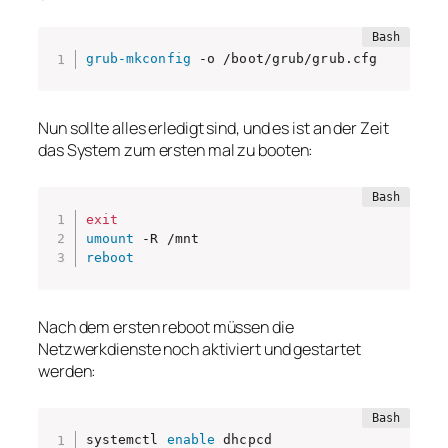
grub-mkconfig
 -o /boot/grub/grub.cfg
Nun sollte alles erledigt sind, und es ist an der Zeit
das System zum ersten mal zu booten:
exit
umount
reboot
Nach dem ersten reboot müssen die
Netzwerkdienste noch aktiviert und gestartet
werden:
systemctl 
enable
 dhcpcd
