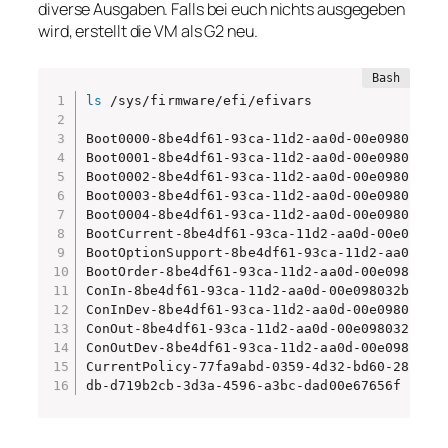
diverse Ausgaben. Falls bei euch nichts ausgegeben
wird, erstellt die VM als G2 neu.
ls
 /sys/firmware/efi/efivars

Boot0000-8be4df61-93ca-11d2-aa0d-00e098032b8c
Boot0001-8be4df61-93ca-11d2-aa0d-00e098032b8c
Boot0002-8be4df61-93ca-11d2-aa0d-00e098032b8
Boot0003-8be4df61-93ca-11d2-aa0d-00e098032b8c
Boot0004-8be4df61-93ca-11d2-aa0d-00e098032b8c
BootCurrent-8be4df61-93ca-11d2-aa0d-00e098032
BootOptionSupport-8be4df61-93ca-11d2-aa0d-00e
BootOrder-8be4df61-93ca-11d2-aa0d-00e098032b8
ConIn-8be4df61-93ca-11d2-aa0d-00e098032b8c   
ConInDev-8be4df61-93ca-11d2-aa0d-00e098032b8c
ConOut-8be4df61-93ca-11d2-aa0d-00e098032b8c  
ConOutDev-8be4df61-93ca-11d2-aa0d-00e098032b8
CurrentPolicy-77fa9abd-0359-4d32-bd60-28f4e78
db-d719b2cb-3d3a-4596-a3bc-dad00e67656f     