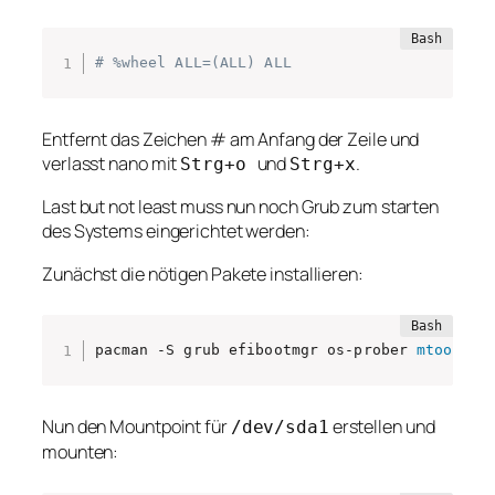
# %wheel ALL=(ALL) ALL
Entfernt das Zeichen # am Anfang der Zeile und
verlasst nano mit
und
.
Strg+o
Strg+x
Last but not least muss nun noch Grub zum starten
des Systems eingerichtet werden:
Zunächst die nötigen Pakete installieren:
pacman -S grub efibootmgr os-prober 
mtools
Nun den Mountpoint für
erstellen und
/dev/sda1
mounten: