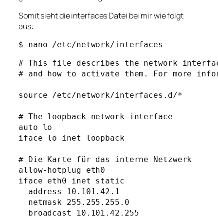
Somit sieht die interfaces Datei bei mir wie folgt
aus:
$ nano /etc/network/interfaces
# This file describes the network interfac
# and how to activate them. For more infor
source /etc/network/interfaces.d/*

# The loopback network interface

auto lo

iface lo inet loopback

# Die Karte für das interne Netzwerk

allow-hotplug eth0

iface eth0 inet static

  address 10.101.42.1

  netmask 255.255.255.0

  broadcast 10.101.42.255
