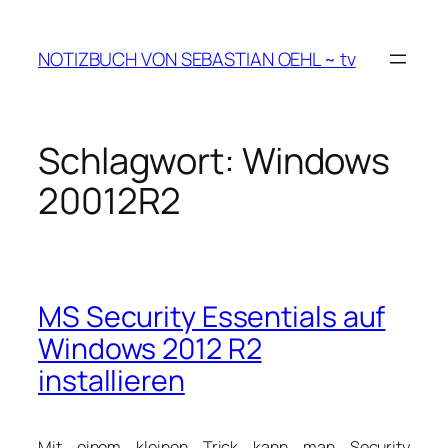
Zum
Inhalt
NOTIZBUCH VON SEBASTIAN OEHL ~ tv
springen
Schlagwort:
Windows
20012R2
MS Security Essentials auf
Windows 2012 R2
installieren
Mit einem kleinen Trick kann man Security