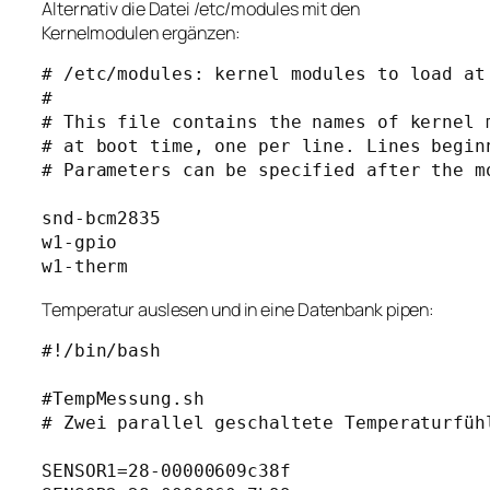
Alternativ die Datei /etc/modules mit den
Kernelmodulen ergänzen:
# /etc/modules: kernel modules to load at 
#

# This file contains the names of kernel m
# at boot time, one per line. Lines beginn
# Parameters can be specified after the mo
snd-bcm2835

w1-gpio

w1-therm
Temperatur auslesen und in eine Datenbank pipen:
#!/bin/bash

#TempMessung.sh

# Zwei parallel geschaltete Temperaturfüh
SENSOR1=28-00000609c38f
