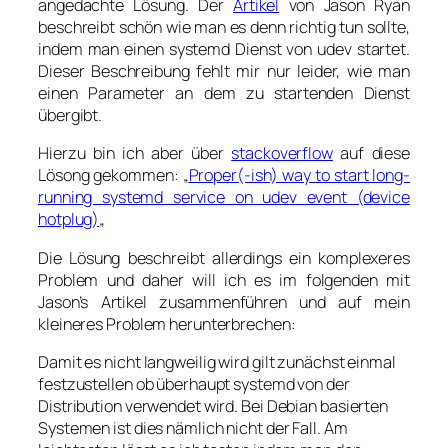
angedachte Lösung. Der
Artikel
von Jason Ryan
beschreibt schön wie man es denn richtig tun sollte,
indem man einen systemd Dienst von udev startet.
Dieser Beschreibung fehlt mir nur leider, wie man
einen Parameter an dem zu startenden Dienst
übergibt.
Hierzu bin ich aber über
stackoverflow
auf diese
Lösong gekommen: „
Proper(-ish) way to start long-
running systemd service on udev event (device
hotplug)
„
Die Lösung beschreibt allerdings ein komplexeres
Problem und daher will ich es im folgenden mit
Jason’s Artikel zusammenführen und auf mein
kleineres Problem herunterbrechen:
Damit es nicht langweilig wird gilt zunächst einmal
festzustellen ob überhaupt systemd von der
Distribution verwendet wird. Bei Debian basierten
Systemen ist dies nämlich nicht der Fall. Am