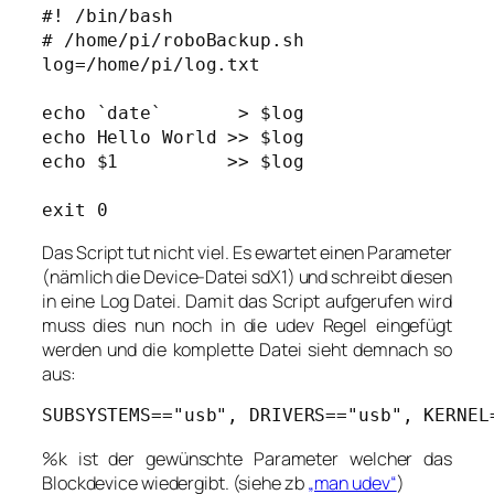
#! /bin/bash

# /home/pi/roboBackup.sh

log=/home/pi/log.txt

echo `date`       > $log

echo Hello World >> $log

echo $1          >> $log

exit 0
Das Script tut nicht viel. Es ewartet einen Parameter
(nämlich die Device-Datei sdX1) und schreibt diesen
in eine Log Datei. Damit das Script aufgerufen wird
muss dies nun noch in die udev Regel eingefügt
werden und die komplette Datei sieht demnach so
aus:
SUBSYSTEMS=="usb", DRIVERS=="usb", KERNEL
%k ist der gewünschte Parameter welcher das
Blockdevice wiedergibt. (siehe zb
„man udev“
)