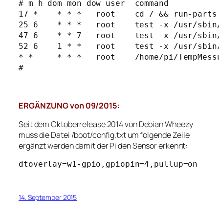
# m h dom mon dow user  command

17 *    * * *   root    cd / && run-parts 
25 6    * * *   root    test -x /usr/sbin
47 6    * * 7   root    test -x /usr/sbin
52 6    1 * *   root    test -x /usr/sbin
* *     * * *   root    /home/pi/TempMessu
#
ERGÄNZUNG von 09/2015:
Seit dem Oktoberrelease 2014 von Debian Wheezy
muss die Datei /boot/config.txt um folgende Zeile
ergänzt werden damit der Pi den Sensor erkennt:
dtoverlay=w1-gpio,gpiopin=4,pullup=on
14. September 2015