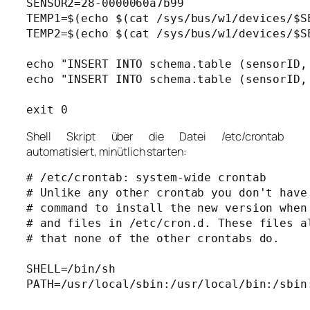
SENSOR2=28-0000060a7b99

TEMP1=$(echo $(cat /sys/bus/w1/devices/$S
TEMP2=$(echo $(cat /sys/bus/w1/devices/$S
echo "INSERT INTO schema.table (sensorID,
echo "INSERT INTO schema.table (sensorID,
exit 0
Shell Skript über die Datei /etc/crontab
automatisiert, minütlich starten:
# /etc/crontab: system-wide crontab

# Unlike any other crontab you don't have 
# command to install the new version when 
# and files in /etc/cron.d. These files al
# that none of the other crontabs do.

SHELL=/bin/sh

PATH=/usr/local/sbin:/usr/local/bin:/sbin: