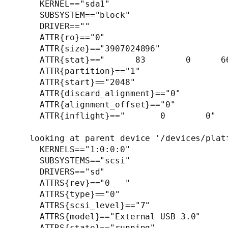
    KERNEL=="sda1"

    SUBSYSTEM=="block"

    DRIVER==""

    ATTR{ro}=="0"

    ATTR{size}=="3907024896"

    ATTR{stat}=="      83        0      6
    ATTR{partition}=="1"

    ATTR{start}=="2048"

    ATTR{discard_alignment}=="0"

    ATTR{alignment_offset}=="0"

    ATTR{inflight}=="       0        0"

  looking at parent device '/devices/plat
    KERNELS=="1:0:0:0"

    SUBSYSTEMS=="scsi"

    DRIVERS=="sd"

    ATTRS{rev}=="0   "

    ATTRS{type}=="0"

    ATTRS{scsi_level}=="7"

    ATTRS{model}=="External USB 3.0"

    ATTRS{state}=="running"
