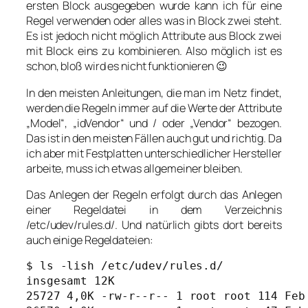
ersten Block ausgegeben wurde kann ich für eine
Regel verwenden oder alles was in Block zwei steht.
Es ist jedoch nicht möglich Attribute aus Block zwei
mit Block eins zu kombinieren. Also möglich ist es
schon, bloß wird es nicht funktionieren 😉
In den meisten Anleitungen, die man im Netz findet,
werden die Regeln immer auf die Werte der Attribute
„Model“, „idVendor“ und / oder „Vendor“ bezogen.
Das ist in den meisten Fällen auch gut und richtig. Da
ich aber mit Festplatten unterschiedlicher Hersteller
arbeite, muss ich etwas allgemeiner bleiben.
Das Anlegen der Regeln erfolgt durch das Anlegen
einer Regeldatei in dem Verzeichnis
/etc/udev/rules.d/. Und natürlich gibts dort bereits
auch einige Regeldateien:
$ ls -lish /etc/udev/rules.d/

insgesamt 12K

25727 4,0K -rw-r--r-- 1 root root 114 Feb 