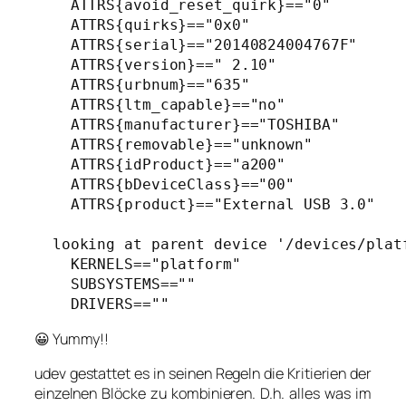
    ATTRS{avoid_reset_quirk}=="0"

    ATTRS{quirks}=="0x0"

    ATTRS{serial}=="20140824004767F"

    ATTRS{version}==" 2.10"

    ATTRS{urbnum}=="635"

    ATTRS{ltm_capable}=="no"

    ATTRS{manufacturer}=="TOSHIBA"

    ATTRS{removable}=="unknown"

    ATTRS{idProduct}=="a200"

    ATTRS{bDeviceClass}=="00"

    ATTRS{product}=="External USB 3.0"

  looking at parent device '/devices/platf
    KERNELS=="platform"

    SUBSYSTEMS==""

    DRIVERS==""
😀 Yummy!!
udev gestattet es in seinen Regeln die Kritierien der
einzelnen Blöcke zu kombinieren. D.h. alles was im