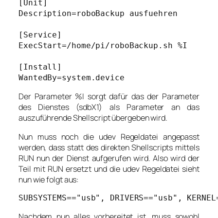
[Unit]

Description=roboBackup ausfuehren

[Service]

ExecStart=/home/pi/roboBackup.sh %I

[Install]

WantedBy=system.device
Der Parameter %I sorgt dafür das der Parameter
des Dienstes (sdbX1) als Parameter an das
auszuführende Shellscript übergeben wird.
Nun muss noch die udev Regeldatei angepasst
werden, dass statt des direkten Shellscripts mittels
RUN nun der Dienst aufgerufen wird. Also wird der
Teil mit RUN ersetzt und die udev Regeldatei sieht
nun wie folgt aus:
SUBSYSTEMS=="usb", DRIVERS=="usb", KERNEL
Nachdem nun alles vorbereitet ist, muss sowohl