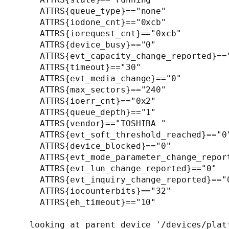
    ATTRS{queue_type}=="none"

    ATTRS{iodone_cnt}=="0xcb"

    ATTRS{iorequest_cnt}=="0xcb"

    ATTRS{device_busy}=="0"

    ATTRS{evt_capacity_change_reported}=="
    ATTRS{timeout}=="30"

    ATTRS{evt_media_change}=="0"

    ATTRS{max_sectors}=="240"

    ATTRS{ioerr_cnt}=="0x2"

    ATTRS{queue_depth}=="1"

    ATTRS{vendor}=="TOSHIBA "

    ATTRS{evt_soft_threshold_reached}=="0"
    ATTRS{device_blocked}=="0"

    ATTRS{evt_mode_parameter_change_report
    ATTRS{evt_lun_change_reported}=="0"

    ATTRS{evt_inquiry_change_reported}=="0
    ATTRS{iocounterbits}=="32"

    ATTRS{eh_timeout}=="10"

  looking at parent device '/devices/plat