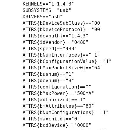
    KERNELS=="1-1.4.3"

    SUBSYSTEMS=="usb"

    DRIVERS=="usb"

    ATTRS{bDeviceSubClass}=="00"

    ATTRS{bDeviceProtocol}=="00"

    ATTRS{devpath}=="1.4.3"

    ATTRS{idVendor}=="0480"

    ATTRS{speed}=="480"

    ATTRS{bNumInterfaces}==" 1"

    ATTRS{bConfigurationValue}=="1"

    ATTRS{bMaxPacketSize0}=="64"

    ATTRS{busnum}=="1"

    ATTRS{devnum}=="8"

    ATTRS{configuration}==""

    ATTRS{bMaxPower}=="500mA"

    ATTRS{authorized}=="1"

    ATTRS{bmAttributes}=="80"

    ATTRS{bNumConfigurations}=="1"

    ATTRS{maxchild}=="0"

    ATTRS{bcdDevice}=="0000"
