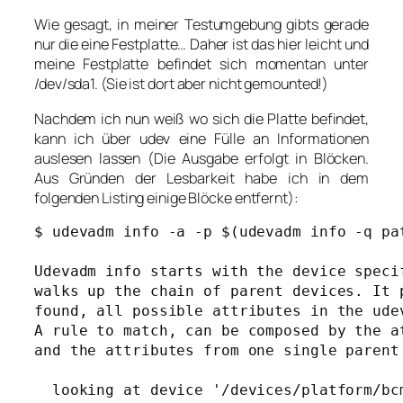
Wie gesagt, in meiner Testumgebung gibts gerade
nur die eine Festplatte… Daher ist das hier leicht und
meine Festplatte befindet sich momentan unter
/dev/sda1. (Sie ist dort aber nicht gemounted!)
Nachdem ich nun weiß wo sich die Platte befindet,
kann ich über udev eine Fülle an Informationen
auslesen lassen (Die Ausgabe erfolgt in Blöcken.
Aus Gründen der Lesbarkeit habe ich in dem
folgenden Listing einige Blöcke entfernt):
$ udevadm info -a -p $(udevadm info -q pat
Udevadm info starts with the device specif
walks up the chain of parent devices. It p
found, all possible attributes in the udev
A rule to match, can be composed by the at
and the attributes from one single parent 
  looking at device '/devices/platform/bc