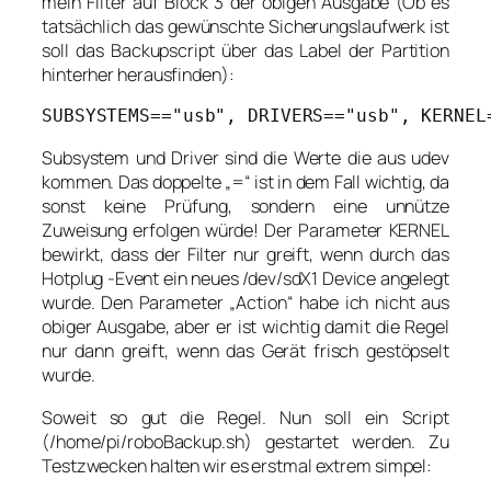
mein Filter auf Block 3 der obigen Ausgabe (Ob es
tatsächlich das gewünschte Sicherungslaufwerk ist
soll das Backupscript über das Label der Partition
hinterher herausfinden):
SUBSYSTEMS=="usb", DRIVERS=="usb", KERNEL
Subsystem und Driver sind die Werte die aus udev
kommen. Das doppelte „=“ ist in dem Fall wichtig, da
sonst keine Prüfung, sondern eine unnütze
Zuweisung erfolgen würde! Der Parameter KERNEL
bewirkt, dass der Filter nur greift, wenn durch das
Hotplug -Event ein neues /dev/sdX1 Device angelegt
wurde. Den Parameter „Action“ habe ich nicht aus
obiger Ausgabe, aber er ist wichtig damit die Regel
nur dann greift, wenn das Gerät frisch gestöpselt
wurde.
Soweit so gut die Regel. Nun soll ein Script
(/home/pi/roboBackup.sh) gestartet werden. Zu
Testzwecken halten wir es erstmal extrem simpel: