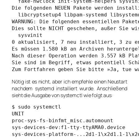
  fake-hwclock init-system-helpers sysvini
Die folgenden NEUEN Pakete werden installi
  libcryptsetup4 libpam-systemd libsystem
WARNUNG: Die folgenden essentiellen Pakete
Dies sollte NICHT geschehen, außer Sie wis
  sysvinit

0 aktualisiert, 7 neu installiert, 3 zu e
Es müssen 1.580 kB an Archiven heruntergel
Nach dieser Operation werden 3.557 kB Plat
Sie sind im Begriff, etwas potentiell Schä
Zum Fortfahren geben Sie bitte »Ja, tue w
Nötig ist es nicht, aber ich empfehle einen Neustart
nachdem systemd installiert wurde. Anschließend
sieht die Ausgabe von systemctl wie folgt aus:
$ sudo systemctl

UNIT                                     
proc-sys-fs-binfmt_misc.automount        
sys-devices-dev:f1-tty-ttyAMA0.device    
sys-devices-platform-...2d1-1\x2d1.1-1\x2