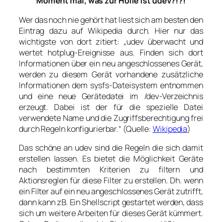
Moment mal, was zur Hölle ist udev?!?!
Wer das noch nie gehört hat liest sich am besten den
Eintrag dazu auf Wikipedia durch. Hier nur das
wichtigste von dort zitiert: „udev überwacht und
wertet hotplug-Ereignisse aus. Finden sich dort
Informationen über ein neu angeschlossenes Gerät,
werden zu diesem Gerät vorhandene zusätzliche
Informationen dem sysfs-Dateisystem entnommen
und eine neue Gerätedatei im /dev-Verzeichnis
erzeugt. Dabei ist der für die spezielle Datei
verwendete Name und die Zugriffsberechtigung frei
durch Regeln konfigurierbar.“ (Quelle:
Wikipedia
)
Das schöne an udev sind die Regeln die sich damit
erstellen lassen. Es bietet die Möglichkeit Geräte
nach bestimmten Kriterien zu filtern und
Aktionsreglen für diese Filter zu erstellen. Dh. wenn
ein Filter auf ein neu angeschlossenes Gerät zutrifft,
dann kann zB. Ein Shellscript gestartet werden, dass
sich um weitere Arbeiten für dieses Gerät kümmert.