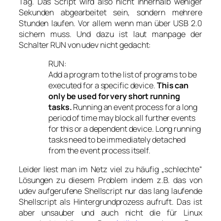
Tag. Das Script wird also nicht innerhalb weniger
Sekunden abgearbeitet sein, sondern mehrere
Stunden laufen. Vor allem wenn man über USB 2.0
sichern muss. Und dazu ist laut manpage der
Schalter RUN von udev nicht gedacht:
RUN:
Add a program to the list of programs to be
executed for a specific device.
This can
only be used for very short running
tasks.
Running an event process for a long
period of time may block all further events
for this or a dependent device. Long running
tasks need to be immediately detached
from the event process itself.
Leider liest man im Netz viel zu häufig „schlechte“
Lösungen zu diesem Problem indem z.B. das von
udev aufgerufene Shellscript nur das lang laufende
Shellscript als Hintergrundprozess aufruft. Das ist
aber unsauber und auch nicht die für Linux