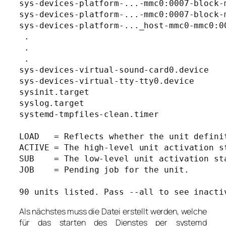
sys-devices-platform-...-mmc0:0007-block-
sys-devices-platform-...-mmc0:0007-block-
sys-devices-platform-..._host-mmc0-mmc0:0
 .

 .

 .

sys-devices-virtual-sound-card0.device   
sys-devices-virtual-tty-tty0.device      
sysinit.target                           
syslog.target                            
systemd-tmpfiles-clean.timer             
LOAD   = Reflects whether the unit definit
ACTIVE = The high-level unit activation s
SUB    = The low-level unit activation st
JOB    = Pending job for the unit.

90 units listed. Pass --all to see inacti
Als nächstes muss die Datei erstellt werden, welche
für das starten des Dienstes per systemd